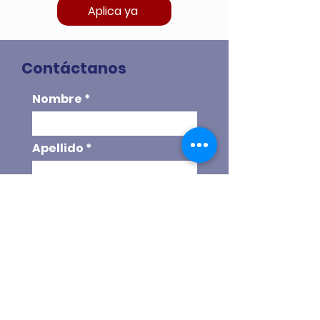
Aplica ya
Contáctanos
Nombre
Apellido
Email
Teléfono
Escoge tu programa